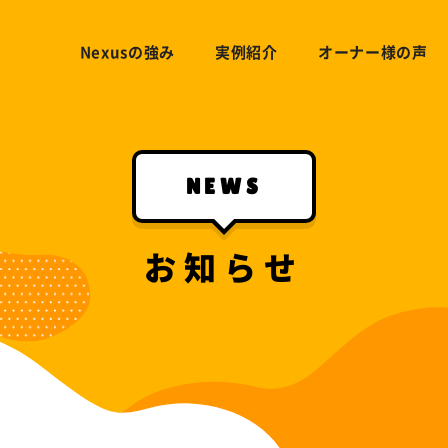
Nexusの強み
実例紹介
オーナー様の声
管理サポート
POROKARI
ZERO-リース
ZERO-KARI
リフォームplus
NEWS
お知らせ